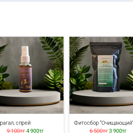
рагал, спрей
Фитосбор "Очищающий
9 100тг
4 900тг
6 500тг
3 900тг