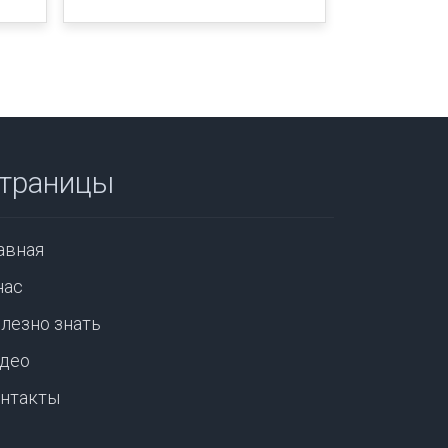
траницы
авная
нас
лезно знать
део
нтакты