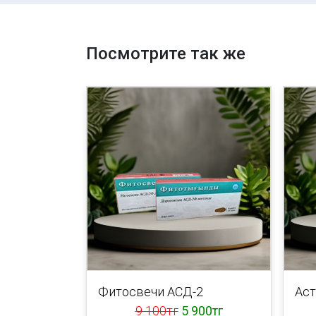
Посмотрите так же
Фитосвечи АСД-2
Аст
9 100тг
5 900тг