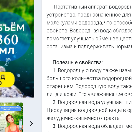
Портативный аппарат водородно
устройство, предназначенное для
молекулами водорода, что спосо
свойств. Водородная вода облад
помогает улучшать обмен вещест
организма и поддерживать норма
Полезные свойства:
1.
Водородную воду также назы
большого количества водородной
старением. Водородную воду так
лица и кожи. Его увлажняющие св
2.
Водородная вода улучшает пи
Циркуляция водородной воды в о
желудочно-кишечного тракта.
Следующий
3.
Водородная вода обладает м