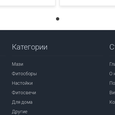
Категории
С
Мази
Гл
Фитосборы
О 
Настойки
По
Фитосвечи
Ви
Для дома
Ко
Другие