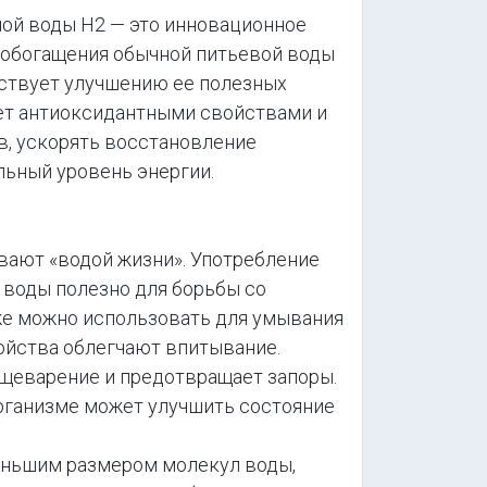
й воды Н2 — это инновационное
 обогащения обычной питьевой воды
бствует улучшению ее полезных
ает антиоксидантными свойствами и
в, ускорять восстановление
льный уровень энергии.
вают «водой жизни». Употребление
 воды полезно для борьбы со
же можно использовать для умывания
ойства облегчают впитывание.
щеварение и предотвращает запоры.
рганизме может улучшить состояние
еньшим размером молекул воды,