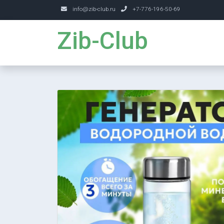
info@zib-club.ru
+7-776-196-50-69
Zib-Club