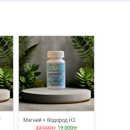
"
Магний + Водород Н2
33 000тг
19 000тг