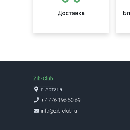
Доставка
Бл
Zib-Club
г. Астана
+7 776 196 50 69
info@zib-club.ru