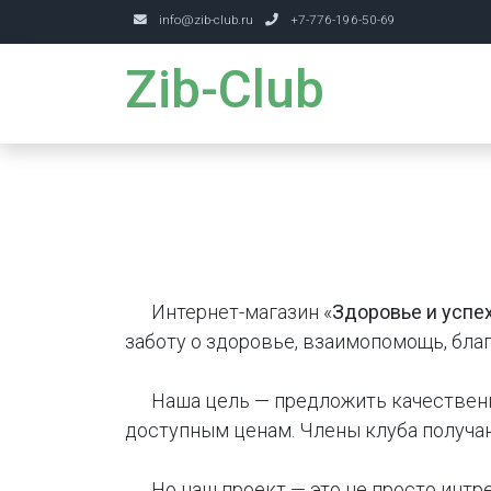
info@zib-club.ru
+7-776-196-50-69
Zib-Club
Интернет-магазин «
Здоровье и успе
заботу о здоровье, взаимопомощь, бла
Наша цель — предложить качественные
доступным ценам. Члены клуба получ
Но наш проект — это не просто интрер