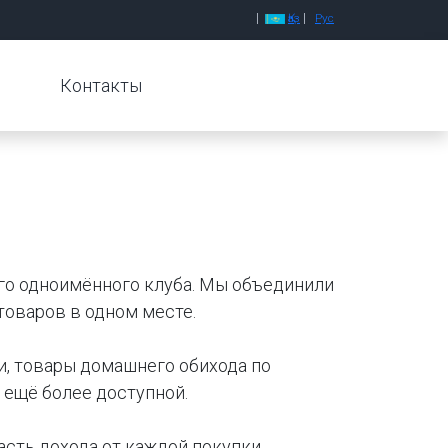
|
|
Қаз
Рус
Контакты
го одноимённого клуба. Мы объединили
товаров в одном месте.
, товары домашнего обихода по
х ещё более доступной.
асть дохода от каждой покупки