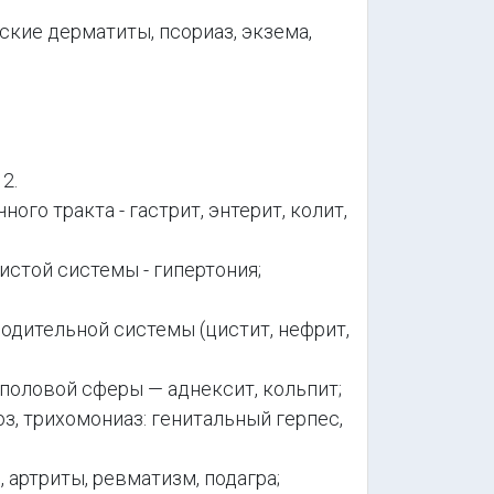
кие дерматиты, псориаз, экзема,
2.
о тракта - гастрит, энтерит, колит,
стой системы - гипертония;
дительной системы (цистит, нефрит,
оловой сферы — аднексит, кольпит;
, трихомониаз: генитальный герпес,
 артриты, ревматизм, подагра;