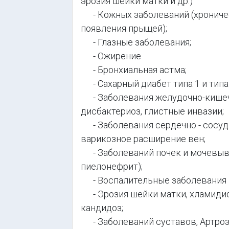
эрозия шейки матки и др.)
- Кожных заболеваний (хроничес
появления прыщей);
- Глазные заболевания;
- Ожирение
- Бронхиальная астма;
- Сахарный диабет типа 1 и типа 
- Заболевания желудочно-кишечног
дисбактериоз, глистные инвазии;
- Заболевания сердечно - сосуди
варикозное расширение вен;
- Заболеваний почек и мочевыво
пиелонефрит);
- Воспалительные заболевания п
- Эрозия шейки матки, хламидиоз
кандидоз;
- Заболеваний суставов, Артроз,