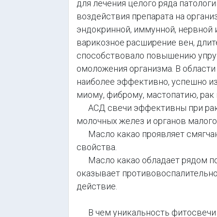
для лечения целого ряда патологи
воздействия препарата на органи
эндокринной, иммунной, нервной 
варикозное расширение вен, дли
способствовало повышению упруг
омоложения организма. В области
наиболее эффективно, успешно из
миому, фиброму, мастопатию, рак 
АСД свечи эффективны при рако
молочных желез и органов малого 
Масло какао проявляет смягчаю
свойства.
Масло какао обладает рядом по
оказывает противовоспалительно
действие.
В чем уникальность фитосвечи с