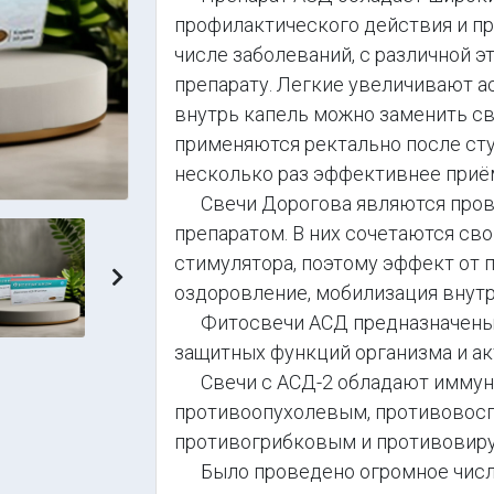
профилактического действия и п
числе заболеваний, с различной э
препарату. Легкие увеличивают 
внутрь капель можно заменить с
применяются ректально после сту
несколько раз эффективнее приём
Свечи Дорогова являются пров
препаратом. В них сочетаются сво
стимулятора, поэтому эффект от 
Следующий
оздоровление, мобилизация внут
Фитосвечи АСД предназначены 
защитных функций организма и а
Свечи с АСД-2 обладают иммун
противоопухолевым, противовосп
противогрибковым и противовир
Было проведено огромное число