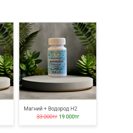
Магний + Водород Н2
33 000тг
19 000тг