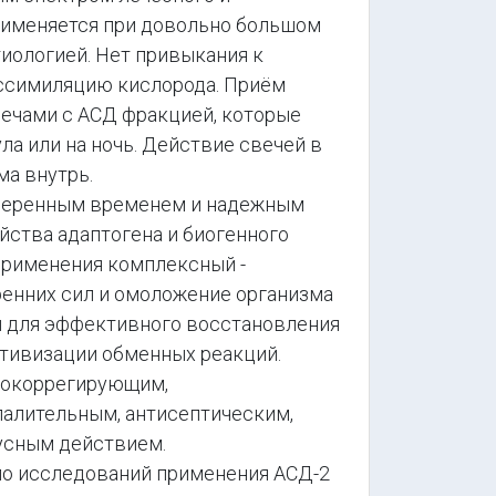
рименяется при довольно большом
тиологией. Нет привыкания к
ассимиляцию кислорода. Приём
вечами с АСД фракцией, которые
ла или на ночь. Действие свечей в
а внутрь.
еренным временем и надежным
йства адаптогена и биогенного
применения комплексный -
ренних сил и омоложение организма
для эффективного восстановления
ктивизации обменных реакций.
окоррегирующим,
алительным, антисептическим,
усным действием.
 исследований применения АСД-2