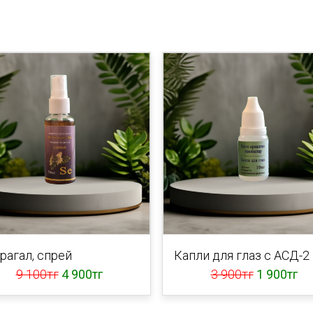
рагал, спрей
Капли для глаз с АСД-2
9 100тг
4 900тг
3 900тг
1 900тг