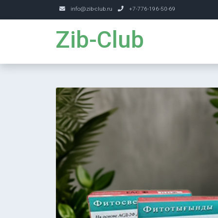
info@zib-club.ru
+7-776-196-50-69
Zib-Club