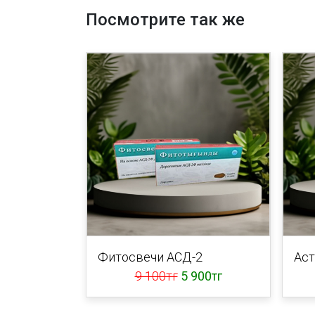
Посмотрите так же
Фитосвечи АСД-2
Аст
9 100тг
5 900тг