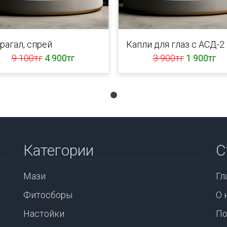
рагал, спрей
Капли для глаз с АСД-2
9 100тг
4 900тг
3 900тг
1 900тг
Категории
С
Мази
Гл
Фитосборы
О 
Настойки
По