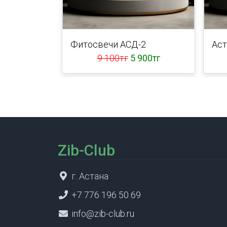
Фитосвечи АСД-2
Аст
9 100тг
5 900тг
Zib-Club
г. Астана
+7 776 196 50 69
info@zib-club.ru