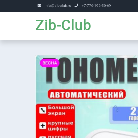
info@zib-club.ru
+7-776-196-50-69
Zib-Club