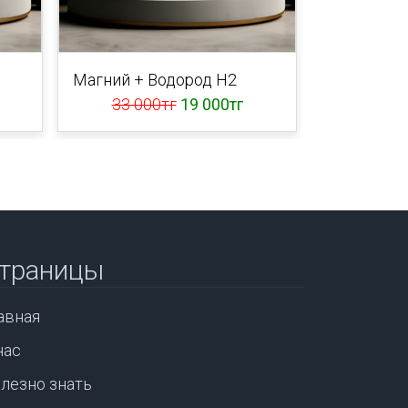
Магний + Водород Н2
33 000тг
19 000тг
траницы
авная
нас
лезно знать