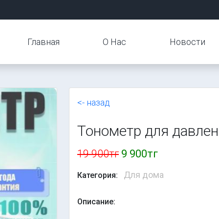
Главная
О Нас
Новости
<- назад
Тонометр для давлен
19 900тг
9 900тг
Для дома
Категория:
Описание: