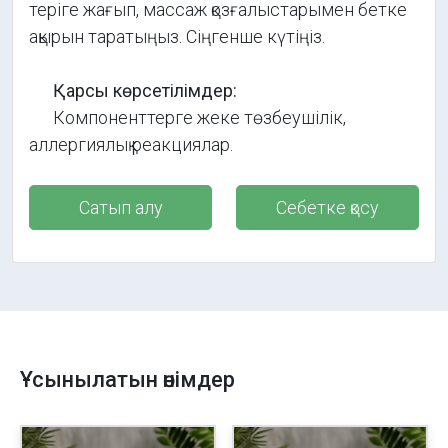
теріге жағып, массаж қозғалыстарымен бетке
ақырын таратыңыз. Сіңгенше күтіңіз.
Қарсы көрсетілімдер:
Компоненттерге жеке төзбеушілік,
аллергиялық реакциялар.
Сатып алу
Себетке қосу
Ұсынылатын өнімдер