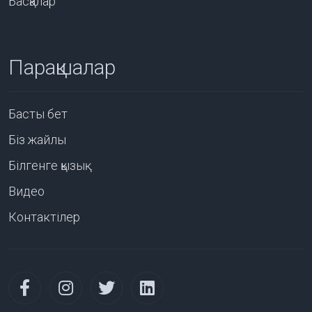
Басқалар
Парақшалар
Басты бет
Біз жайлы
Білгенге қызық
Видео
Контактілер