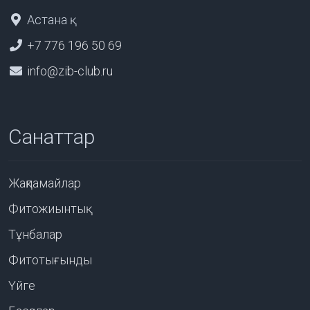
Астана қ.
+7 776 196 50 69
info@zib-club.ru
Санаттар
Жақпамайлар
Фитожиынтық
Тұнбалар
Фитотығынды
Үйге