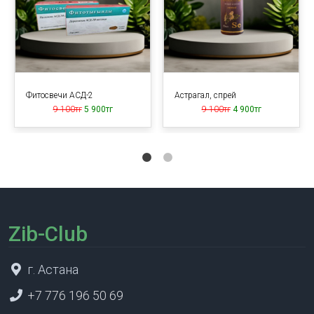
Фитосвечи АСД-2
Астрагал, спрей
9 100тг
5 900тг
9 100тг
4 900тг
Zib-Club
г. Астана
+7 776 196 50 69