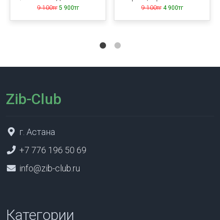
9 100тг
5 900тг
9 100тг
4 900тг
Zib-Club
г. Астана
+7 776 196 50 69
info@zib-club.ru
Категории